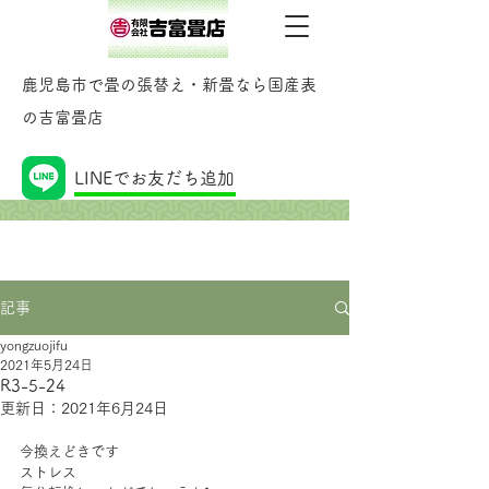
鹿児島市で畳の張替え・新畳なら国産表
の吉富畳店
記事
LINEでお友だち追加
記事
yongzuojifu
2021年5月24日
R3-5-24
更新日：
2021年6月24日
今換えどきです
ストレス