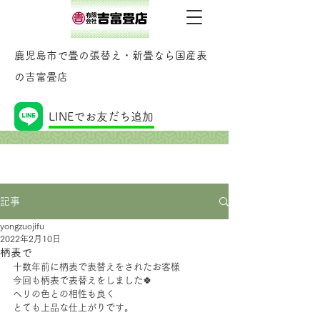
鹿児島市で畳の張替え・新畳なら国産表
の吉富畳店
記事
LINEでお友だち追加
記事
yongzuojifu
2022年2月10日
柄表で
十数年前に柄表で表替えをされたお客様
今回も柄表で表替えをしました🍀
ヘリの色との相性も良く
とても上品な仕上がりです。