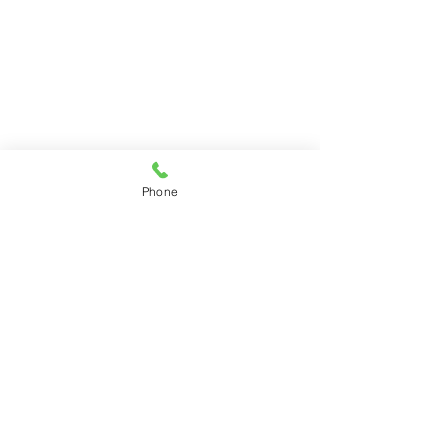
Phone
梅雨☔カビ大丈
梅雨時期は積水表
コメント
大変身✨
がですか 撥水効果
変色無し カビも
す
コメントを追加…