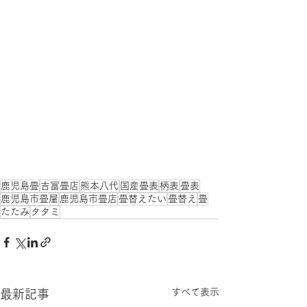
鹿児島畳
吉冨畳店
熊本八代
国産畳表
柄表
畳表
鹿児島市畳屋
鹿児島市畳店
畳替えたい
畳替え
畳
たたみ
タタミ
すべて表示
最新記事