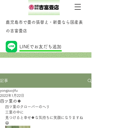
鹿児島市で畳の張替え・新畳なら国産表
の吉富畳店
記事
LINEでお友だち追加
記事
yongzuojifu
2022年1月22日
四ツ葉の🍀
四ツ葉のクローバーのヘリ
三葉の中に
見つけると幸せ🍀な気持ちに笑顔になりますね
😃