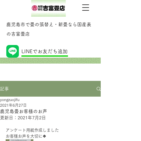
鹿児島市で畳の張替え・新畳なら国産表
の吉富畳店
記事
LINEでお友だち追加
記事
yongzuojifu
2021年6月27日
鹿児島畳お客様のお声
更新日：
2021年7月2日
アンケート用紙作成しました
お客様お声を大切に🍀