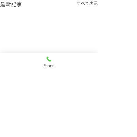
すべて表示
最新記事
Phone
梅雨☔カビ大丈
梅雨時期は積水表
コメント
大変身✨
がですか 撥水効果
変色無し カビも
す