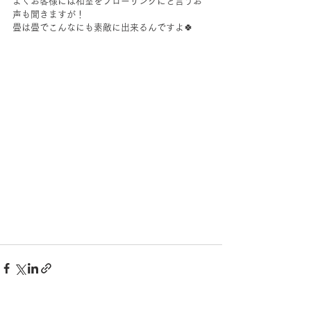
よくお客様には和室をフローリングにと言うお
声も聞きますが！
畳は畳でこんなにも素敵に出来るんですよ🍀