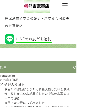
鹿児島市で畳の張替え・新畳なら国産表
の吉富畳店
記事
LINEでお友だち追加
記事
yongzuojifu
2023年4月6日
和室が大変身✨
今回のお客様はとりあえず畳交換したいと依頼
畳三枚しかないお部屋でしたので私のお薦めコ
ースで(笑)
カラフルな畳にしてみました