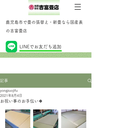
鹿児島市で畳の張替え・新畳なら国産表
の吉富畳店
記事
LINEでお友だち追加
記事
yongzuojifu
2021年8月4日
お祝い事のお手伝い🍀